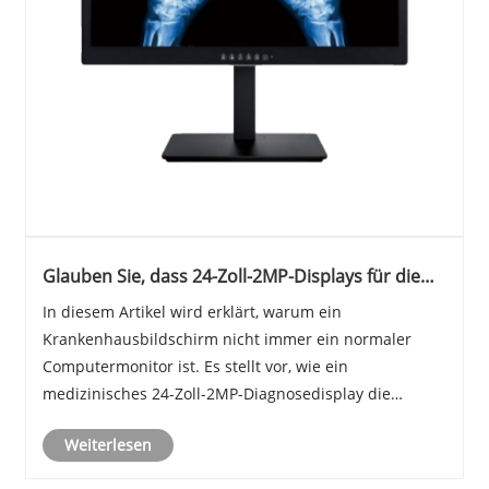
Glauben Sie, dass 24-Zoll-2MP-Displays für die
medizinische Diagnostik in Krankenhäusern nur
In diesem Artikel wird erklärt, warum ein
normale kommerzielle Computermonitore sind?
Krankenhausbildschirm nicht immer ein normaler
Computermonitor ist. Es stellt vor, wie ein
medizinisches 24-Zoll-2MP-Diagnosedisplay die
Anzeige medizinischer Bilder mit DICOM-Standard,
Weiterlesen
stabiler Helligkeit, klaren Graustufen und praktischen
Lesefunktionen un......