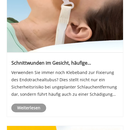
Schnittwunden im Gesicht, häufige
Schlauchverlagerungen? Ein einziger ET-
Verwenden Sie immer noch Klebeband zur Fixierung
Rohrhalter löst diese Herausforderungen bei der
des Endotrachealtubus? Dies stellt nicht nur ein
Pflege problemlos.
Sicherheitsrisiko bei ungeplanter Schlauchentfernung
dar, sondern führt häufig auch zu einer Schädigung
der Gesichtshaut des Patienten durch Druck.
Weiterlesen
Professionelle Verschlüsse für orale
Endotrachealtuben......