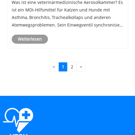
Was ist eine veterinärmedizinische Aerosolkammer? Es
ist ein MDI-Hilfsmittel für Katzen und Hunde mit
Asthma, Bronchitis, Trachealkollaps und anderen
Atemwegsproblemen. Sein Einwegventil synchronisiert
sich mit der Atmung des Haustiers, um die
Weiterlesen
Medikamentenaufnahme in der Lunge zu steigern und
oropha......
<
1
2
>