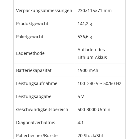
Verpackungsabmessungen
230×115×71 mm
Produktgewicht
141,2 g
Paketgewicht
536,6 g
Aufladen des
Lademethode
Lithium-Akkus
Batteriekapazität
1900 mAh
Leistungsaufnahme
100–240 V ~ 50/60 Hz
Leistungsabgabe
5 V
Geschwindigkeitsbereich
500-3000 U/min
Diagonalverhältnis
4:1
Polierbecher/Bürste
20 Stück/Stil