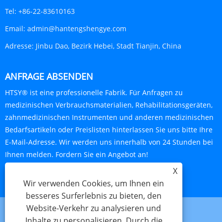
Tel:
+86-22-83610163
Email:
admin@hantengshengye.com
Adresse:
Jinbu Dao, Bezirk Hebei, Stadt Tianjin, China
ANFRAGE ABSENDEN
HTSY® ist eine professionelle Fabrik. Für Anfragen zu
medizinischen Verbrauchsmaterialien, Rehabilitationsgeräten,
zahnmedizinischen Instrumenten und anderen medizinischen
Bedarfsartikeln oder Preislisten hinterlassen Sie uns bitte Ihre
E-Mail-Adresse. Wir werden uns innerhalb von 24 Stunden bei
Ihnen melden. Fordern Sie ein Angebot an!
X
JETZT ANFRAGEN
Wir verwenden Cookies, um Ihnen ein
besseres Surferlebnis zu bieten, den
Website-Verkehr zu analysieren und
Inhalte zu personalisieren. Durch die