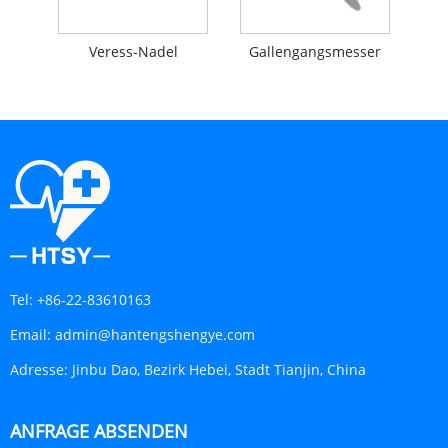
Veress-Nadel
Gallengangsmesser
Tel:
+86-22-83610163
Email:
admin@hantengshengye.com
Adresse:
Jinbu Dao, Bezirk Hebei, Stadt Tianjin, China
ANFRAGE ABSENDEN