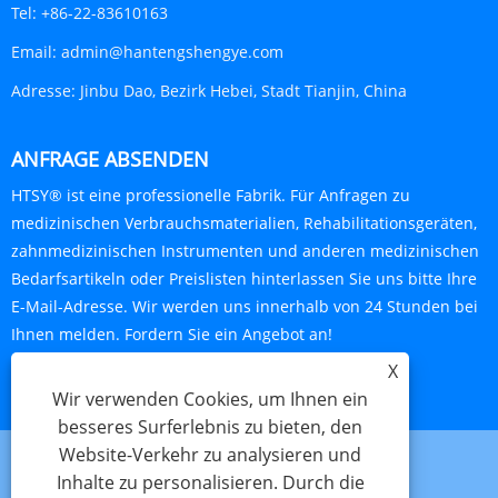
Tel:
+86-22-83610163
Email:
admin@hantengshengye.com
Adresse:
Jinbu Dao, Bezirk Hebei, Stadt Tianjin, China
ANFRAGE ABSENDEN
HTSY® ist eine professionelle Fabrik. Für Anfragen zu
medizinischen Verbrauchsmaterialien, Rehabilitationsgeräten,
zahnmedizinischen Instrumenten und anderen medizinischen
Bedarfsartikeln oder Preislisten hinterlassen Sie uns bitte Ihre
E-Mail-Adresse. Wir werden uns innerhalb von 24 Stunden bei
Ihnen melden. Fordern Sie ein Angebot an!
X
JETZT ANFRAGEN
Wir verwenden Cookies, um Ihnen ein
besseres Surferlebnis zu bieten, den
Website-Verkehr zu analysieren und
Inhalte zu personalisieren. Durch die