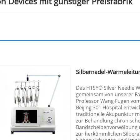
n Devices mit günstiger Preisfabrik
Silbernadel-Wärmeleitu
Das HTSY® Silver Needle 
gemeinsam von unserer Fa
Professor Wang Fugen vom
Beijing 301 Hospital entwick
traditionelle Akupunktur mi
zur Behandlung chronisch
Bandscheibenvorwölbung un
zur herkömmlichen Silber