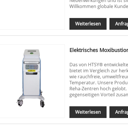
Nebenwirkungen und ist si
Willkommen globale Kunde
Weiterlesen
Anfra
Elektrisches Moxibustio
Das von HTSY® entwickelte
bietet im Vergleich zur he
wie rauchfreie, umweltfreun
Temperatur. Unsere Produk
Reha-Zentren hoch gelobt. 
gegenseitigen Vorteil zus
Weiterlesen
Anfra