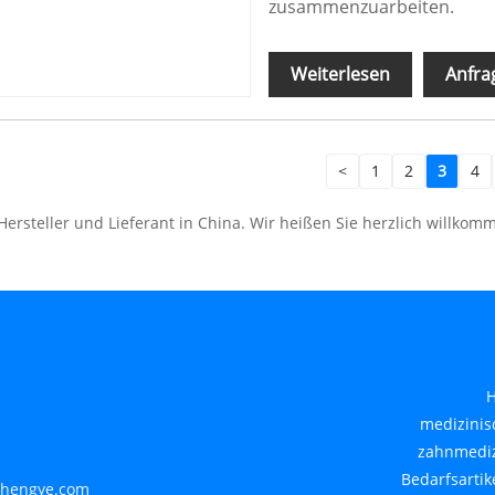
zusammenzuarbeiten.
Weiterlesen
Anfra
<
1
2
3
4
 Hersteller und Lieferant in China. Wir heißen Sie herzlich willk
H
medizinis
zahnmediz
Bedarfsartike
hengye.com