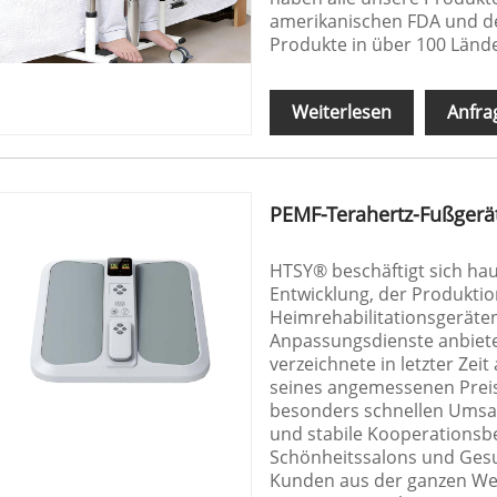
amerikanischen FDA und de
Produkte in über 100 Lände
Weiterlesen
Anfra
PEMF-Terahertz-Fußgerä
HTSY® beschäftigt sich ha
Entwicklung, der Produkti
Heimrehabilitationsgerät
Anpassungsdienste anbiet
verzeichnete in letzter Zeit
seines angemessenen Preis
besonders schnellen Umsatz
und stabile Kooperationsbe
Schönheitssalons und Ges
Kunden aus der ganzen Wel