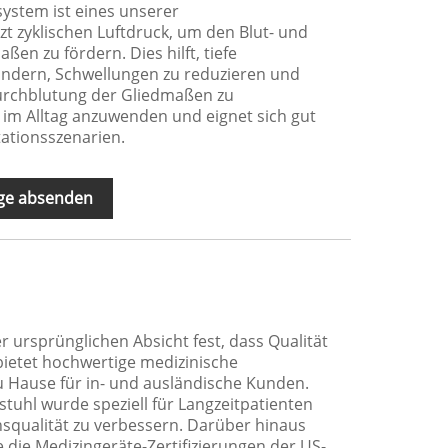
ystem ist eines unserer
zt zyklischen Luftdruck, um den Blut- und
ßen zu fördern. Dies hilft, tiefe
ndern, Schwellungen zu reduzieren und
urchblutung der Gliedmaßen zu
h im Alltag anzuwenden und eignet sich gut
tationsszenarien.
ge absenden
l
ursprünglichen Absicht fest, dass Qualität
 bietet hochwertige medizinische
zu Hause für in- und ausländische Kunden.
tuhl wurde speziell für Langzeitpatienten
squalität zu verbessern. Darüber hinaus
 die Medizingeräte-Zertifizierungen der US-