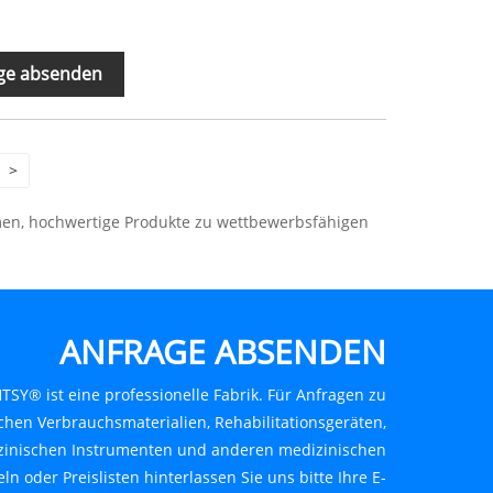
ge absenden
>
ommen, hochwertige Produkte zu wettbewerbsfähigen
ANFRAGE ABSENDEN
TSY® ist eine professionelle Fabrik. Für Anfragen zu
chen Verbrauchsmaterialien, Rehabilitationsgeräten,
inischen Instrumenten und anderen medizinischen
ln oder Preislisten hinterlassen Sie uns bitte Ihre E-