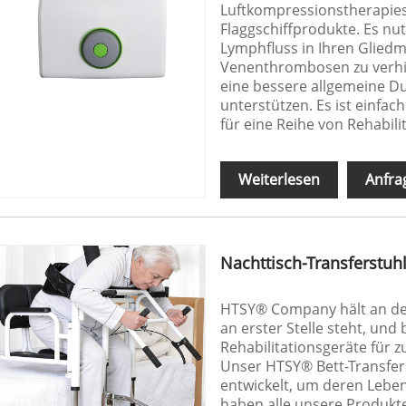
Luftkompressionstherapies
Flaggschiffprodukte. Es nut
Lymphfluss in Ihren Gliedma
Venenthrombosen zu verhi
eine bessere allgemeine D
unterstützen. Es ist einfac
für eine Reihe von Rehabili
Weiterlesen
Anfra
Nachttisch-Transferstuh
HTSY® Company hält an der 
an erster Stelle steht, und
Rehabilitationsgeräte für 
Unser HTSY® Bett-Transfers
entwickelt, um deren Leben
haben alle unsere Produkte